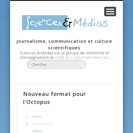
CANDIDATURE
RECHERCHE
CONTACTS
AGENDA
ACCUEIL
MASTER
ÉQUIPE
Scie
Journalisme, communication et culture
Méd
scientifiques
Sciences & Médias est un groupe de recherche et
d'enseignement du
CERILAC
–
Université Paris Cité
Nouveau format pour
l’Octopus
admin
9 mars 2018
Master