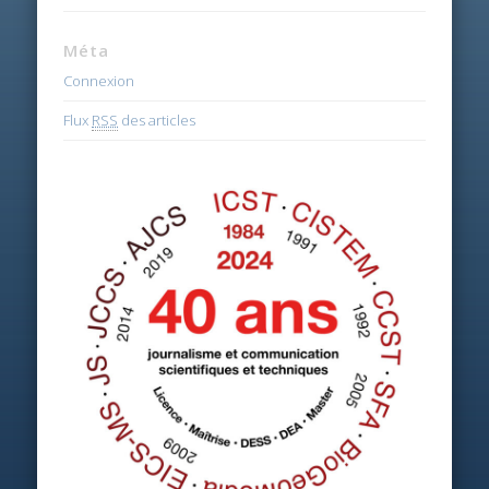
Méta
Connexion
Flux
RSS
des articles