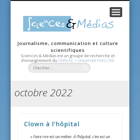
CANDIDATURE
RECHERCHE
CONTACTS
AGENDA
ACCUEIL
MASTER
ÉQUIPE
Scie
Journalisme, communication et culture
Méd
scientifiques
Sciences & Médias est un groupe de recherche et
d'enseignement du
CERILAC
–
Université Paris Cité
octobre 2022
Clown à l’hôpital
« Faire rire est un métier. À l’hôpital, c’en est un