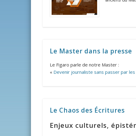
Le Master dans la presse
Le Figaro parle de notre Master :
«
Devenir journaliste sans passer par les
Le Chaos des Écritures
Enjeux culturels, épisté