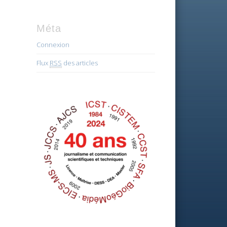
Méta
Connexion
Flux
RSS
des articles