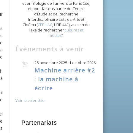
et en Biologie de l'université Paris Cité,
et nous faisons partie du Centre
ur
d’Étude et de Recherche
Interdisciplinaire Lettres, Arts et
Cinéma (
CERILAC
, URP 441), au sein de
ns
l'axe de recherche “
cultures et
ns
médias
”.
de
Évènements à venir
la
de
Nov
25 novembre 2025
-
1 octobre 2026
25
Machine arrière #2
é,
 à
: la machine à
écrire
il
de
Voir le calendrier
el
Ie
Partenariats
es