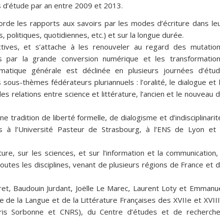
s d’étude par an entre 2009 et 2013.
rde les rapports aux savoirs par les modes d’écriture dans le
s, politiques, quotidiennes, etc.) et sur la longue durée.
ctives, et s’attache à les renouveler au regard des mutatio
tes par la grande conversion numérique et les transformatio
ématique générale est déclinée en plusieurs journées d’étu
 sous-thèmes fédérateurs pluriannuels : l’oralité, le dialogue et 
 les relations entre science et littérature, l’ancien et le nouveau 
 tradition de liberté formelle, de dialogisme et d’indisciplinarit
s à l’Université Pasteur de Strasbourg, à l’ENS de Lyon et
re, sur les sciences, et sur l’information et la communication, 
outes les disciplines, venant de plusieurs régions de France et 
ret, Baudouin Jurdant, Joëlle Le Marec, Laurent Loty et Emmanu
e de la Langue et de la Littérature Françaises des XVIIe et XVII
aris Sorbonne et CNRS), du Centre d’études et de recherch