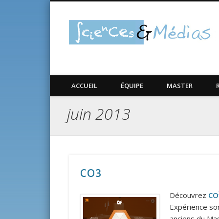
ACCUEIL
ÉQUIPE
MASTER
juin 2013
CO3
Découvrez
CO
Expérience son
anciens du Mas