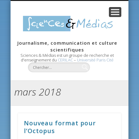
CANDIDATURE
RECHERCHE
CONTACTS
AGENDA
ACCUEIL
MASTER
ÉQUIPE
Scie
Journalisme, communication et culture
Méd
scientifiques
Sciences & Médias est un groupe de recherche et
d'enseignement du
CERILAC
–
Université Paris Cité
mars 2018
Nouveau format pour
l’Octopus