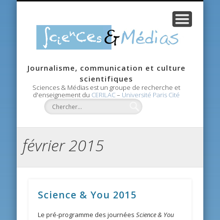
CANDIDATURE
RECHERCHE
CONTACTS
AGENDA
ACCUEIL
MASTER
ÉQUIPE
Scie
Journalisme, communication et culture
Méd
scientifiques
Sciences & Médias est un groupe de recherche et
d'enseignement du
CERILAC
–
Université Paris Cité
février 2015
Science & You 2015
Le pré-programme des journées
Science & You