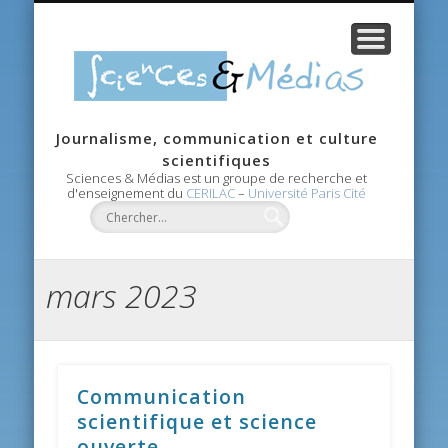
CANDIDATURE
RECHERCHE
CONTACTS
AGENDA
ACCUEIL
MASTER
ÉQUIPE
Scie
Journalisme, communication et culture
Méd
scientifiques
Sciences & Médias est un groupe de recherche et
d'enseignement du
CERILAC
–
Université Paris Cité
mars 2023
Communication
scientifique et science
ouverte