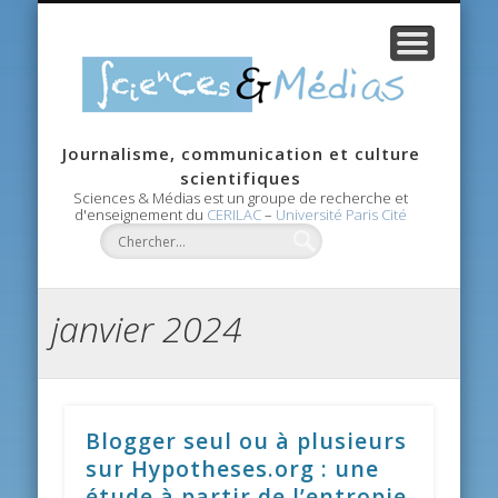
CANDIDATURE
RECHERCHE
CONTACTS
AGENDA
ACCUEIL
MASTER
ÉQUIPE
Scie
Journalisme, communication et culture
Méd
scientifiques
Sciences & Médias est un groupe de recherche et
d'enseignement du
CERILAC
–
Université Paris Cité
janvier 2024
Blogger seul ou à plusieurs
sur Hypotheses.org : une
étude à partir de l’entropie