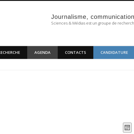
Sciences & Médias
Journalisme, communication 
Sciences & Médias est un groupe de recherc
RECHERCHE
AGENDA
CONTACTS
CANDIDATURE
Nav
Na
Mois