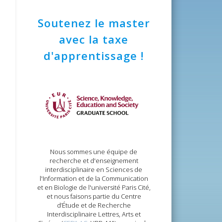
e
r
he
ues
sultations
Soutenez le master
vènement
avec la taxe
ts
d'apprentissage !
ts
s
s
s
ts
Nous sommes une équipe de
recherche et d'enseignement
interdisciplinaire en Sciences de
l'Information et de la Communication
et en Biologie de l'université Paris Cité,
et nous faisons partie du Centre
d’Étude et de Recherche
Interdisciplinaire Lettres, Arts et