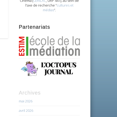
Cinéma (
CERILAC
, URP 441), au sein de
l'axe de recherche “
cultures et
médias
”.
Partenariats
Archives
mai 2026
avril 2026