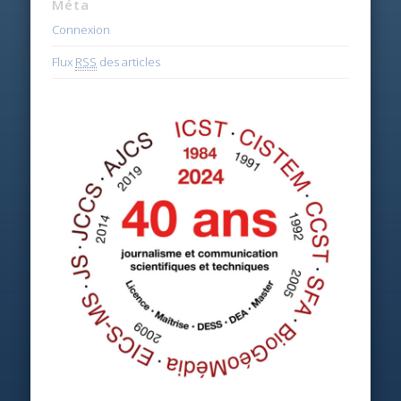
Méta
Connexion
Flux
RSS
des articles