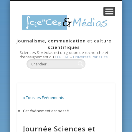
CANDIDATURE
RECHERCHE
CONTACTS
AGENDA
ACCUEIL
MASTER
ÉQUIPE
Scie
Journalisme, communication et culture
Méd
scientifiques
Sciences & Médias est un groupe de recherche et
d'enseignement du
CERILAC
–
Université Paris Cité
« Tous les Évènements
Cet évènement est passé.
Journée Sciences et